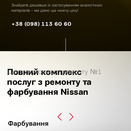
Знайдете дешевше із застосуванням аналогічних
матеріалів – ми дамо ще нижчу ціну!
+38 (098) 113 60 60
Повний комплекс
Центр кузовного ремонту №1
послуг з ремонту та
фарбування Nissan
Фарбування