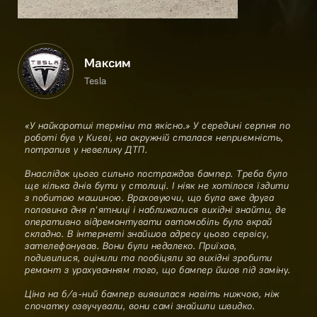
Максим
Tesla
«У найкоротші терміни та якісно.» У середині серпня по
роботі був у Києві, на окружній сталася неприємність,
потрапив у невелику ДТП.
Внаслідок цього сильно постраждав бампер. Треба було
ще кілька днів бути у столиці. І ніяк не хотілося їздити
з побитою машиною. Враховуючи, що була вже друга
половина дня п'ятниці і наближалися вихідні знайти, де
оперативно відремонтувати автомобіль було вкрай
складно. В інтернеті знайшов адресу цього сервісу,
зателефонував. Вони були недалеко. Приїхав,
подивилися, оцінили та пообіцяли за вихідні зробити
ремонт з урахуванням того, що бампер йшов під заміну.
Ціна на б/в-ний бампер виявилася навіть нижчою, ніж
спочатку озвучували, вони самі знайшли швидко.