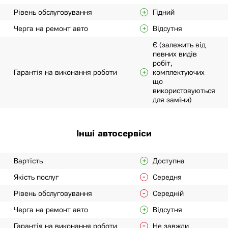
Рівень обслуговування
Гідний
Черга на ремонт авто
Відсутня
Є (залежить від
певних видів
робіт,
Гарантія на виконання роботи
комплектуючих
що
використовуються
для заміни)
Інші автосервіси
Вартість
Доступна
Якість послуг
Середня
Рівень обслуговування
Середній
Черга на ремонт авто
Відсутня
Гарантія на виконання роботи
Не завжди