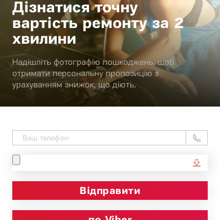
Дізнатися точну
вартість ремонту за 2
хвилини
Надішліть фотографію пошкоджень, щоб
отримати персональну пропозицію з
урахуванням знижок, що діють.
по Viber