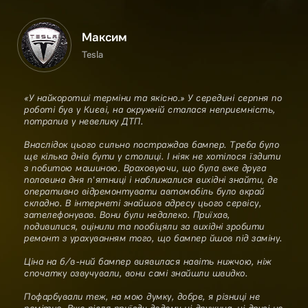
Максим
Tesla
«У найкоротші терміни та якісно.» У середині серпня по
роботі був у Києві, на окружній сталася неприємність,
потрапив у невелику ДТП.
Внаслідок цього сильно постраждав бампер. Треба було
ще кілька днів бути у столиці. І ніяк не хотілося їздити
з побитою машиною. Враховуючи, що була вже друга
половина дня п'ятниці і наближалися вихідні знайти, де
оперативно відремонтувати автомобіль було вкрай
складно. В інтернеті знайшов адресу цього сервісу,
зателефонував. Вони були недалеко. Приїхав,
подивилися, оцінили та пообіцяли за вихідні зробити
ремонт з урахуванням того, що бампер йшов під заміну.
Ціна на б/в-ний бампер виявилася навіть нижчою, ніж
спочатку озвучували, вони самі знайшли швидко.
Пофарбували теж, на мою думку, добре, я різниці не