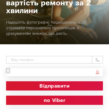
вартість ремонту за 2
хвилини
Надішліть фотографію пошкоджень, щоб
отримати персональну пропозицію з
урахуванням знижок, що діють.
по Viber