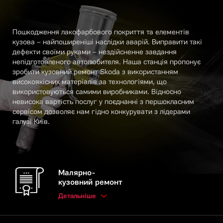
Пошкодження лакофарбового покриття та елементів
кузова – найпоширеніші наслідки аварій. Виправити такі
дефекти своїми руками – нездійсненне завдання
непідготовленого автолюбителя. Наша станція пропонує
зробити кузовний ремонт Skoda з використанням
високоякісних матеріалів за технологіями, що
використовуються самими виробниками. Відносно
невисока вартість послуг у поєднанні з першокласним
сервісом дозволяє нам гідно конкурувати з лідерами
галузі Київ.
Малярно-
кузовний ремонт
Детальніше