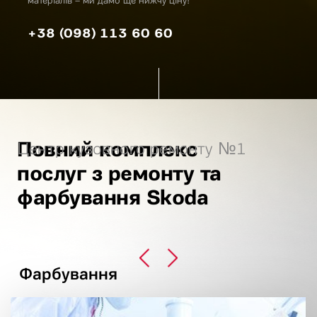
матеріалів – ми дамо ще нижчу ціну!
+38 (098) 113 60 60
Повний комплекс
Центр кузовного ремонту №1
послуг з ремонту та
фарбування Skoda
Фарбування