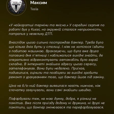
Максим
Tesla
«У найкоротші терміни та якісно.» У середині серпня по
роботі був у Києві, на окружній сталася неприємність,
потрапив у невелику ДТП.
Внаслідок цього сильно постраждав бампер. Треба було
ще кілька днів бути у столиці. І ніяк не хотілося їздити
з побитою машиною. Враховуючи, що була вже друга
половина дня п'ятниці і наближалися вихідні знайти, де
оперативно відремонтувати автомобіль було вкрай
складно. В інтернеті знайшов адресу цього сервісу,
зателефонував. Вони були недалеко. Приїхав,
подивилися, оцінили та пообіцяли за вихідні зробити
ремонт з урахуванням того, що бампер йшов під заміну.
Ціна на б/в-ний бампер виявилася навіть нижчою, ніж
спочатку озвучували, вони самі знайшли швидко.
Пофарбували теж, на мою думку, добре, я різниці не
помітив. Вже після приїзду додому ні дружина, ні друзі не
помітили, що бампер змінювався та перефарбовувався.