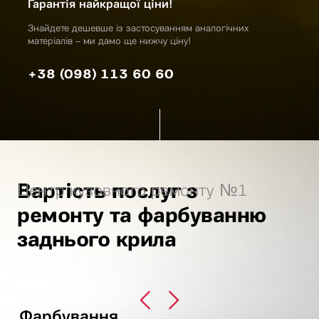
Гарантія найкращої ціни!
Знайдете дешевше із застосуванням аналогічних
матеріалів – ми дамо ще нижчу ціну!
+38 (098) 113 60 60
Вартість послуг з
Центр кузовного ремонту №1
ремонту та фарбуванню
заднього крила
Фарбування