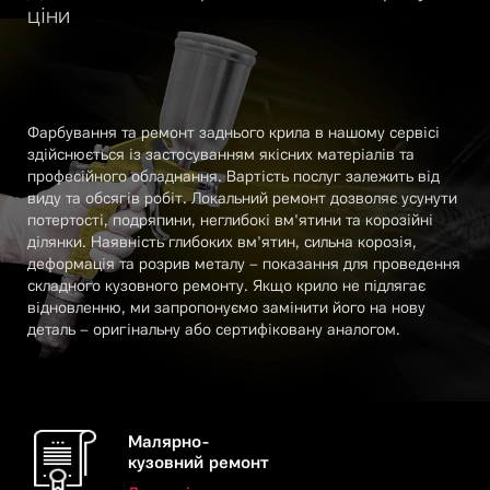
ціни
Фарбування та ремонт заднього крила в нашому сервісі
здійснюється із застосуванням якісних матеріалів та
професійного обладнання. Вартість послуг залежить від
виду та обсягів робіт. Локальний ремонт дозволяє усунути
потертості, подряпини, неглибокі вм'ятини та корозійні
ділянки. Наявність глибоких вм'ятин, сильна корозія,
деформація та розрив металу – показання для проведення
складного кузовного ремонту. Якщо крило не підлягає
відновленню, ми запропонуємо замінити його на нову
деталь – оригінальну або сертифіковану аналогом.
Малярно-
кузовний ремонт