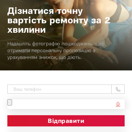
Дізнатися точну
вартість ремонту за 2
хвилини
Надішліть фотографію пошкоджень, щоб
отримати персональну пропозицію з
урахуванням знижок, що діють.