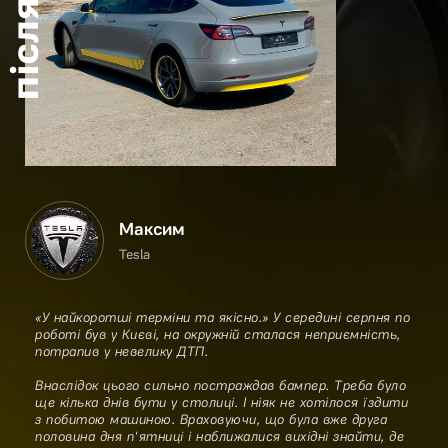
після
Максим
Tesla
«У найкоротші терміни та якісно.» У середині серпня по
роботі був у Києві, на окружній сталася неприємність,
потрапив у невелику ДТП.
Внаслідок цього сильно постраждав бампер. Треба було
ще кілька днів бути у столиці. І ніяк не хотілося їздити
з побитою машиною. Враховуючи, що була вже друга
половина дня п'ятниці і наближалися вихідні знайти, де