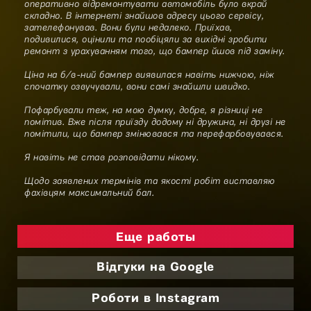
оперативно відремонтувати автомобіль було вкрай
складно. В інтернеті знайшов адресу цього сервісу,
зателефонував. Вони були недалеко. Приїхав,
подивилися, оцінили та пообіцяли за вихідні зробити
ремонт з урахуванням того, що бампер йшов під заміну.
Ціна на б/в-ний бампер виявилася навіть нижчою, ніж
спочатку озвучували, вони самі знайшли швидко.
Пофарбували теж, на мою думку, добре, я різниці не
помітив. Вже після приїзду додому ні дружина, ні друзі не
помітили, що бампер змінювався та перефарбовувався.
Я навіть не став розповідати нікому.
Щодо заявлених термінів та якості робіт виставляю
фахівцям максимальний бал.
Еще работы
Відгуки на Google
Роботи в Instagram