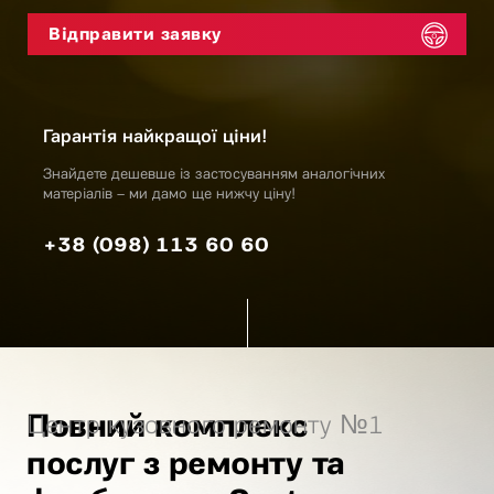
Гарантія найкращої ціни!
Знайдете дешевше із застосуванням аналогічних
матеріалів – ми дамо ще нижчу ціну!
+38 (098) 113 60 60
Повний комплекс
Центр кузовного ремонту №1
послуг з ремонту та