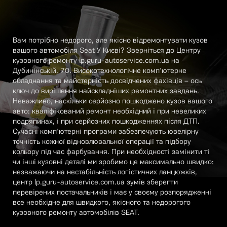
Вам потрібно недорого, але якісно відремонтувати кузов
вашого автомобіля Seat У Києві? Зверніться до Центру
кузовного ремонту lp.guru-autoservice.com.ua на
Дубинінській, 70. Високотехнологічне комп'ютерне
обладнання та майстерність досвідчених фахівців – ось
ключ до вирішення найскладніших ремонтних завдань.
Неважливо, наскільки серйозно пошкоджено кузов вашого
авто: кваліфікований ремонт необхідний і при невеликих
подряпинах, і при серйозних пошкодженнях після ДТП.
Сучасні комп'ютерні програми забезпечують ювелірну
точність кожної відновлювальної операції та підбору
кольору під час фарбування. При необхідності замінити ті
чи інші кузовні деталі ми зробимо це максимально швидко:
незважаючи на нестабільність логістичних ланцюжків,
центр lp.guru-autoservice.com.ua зумів зберегти
перевірених постачальників і має у своєму розпорядженні
все необхідне для швидкого, якісного та недорогого
кузовного ремонту автомобілів SEAT.