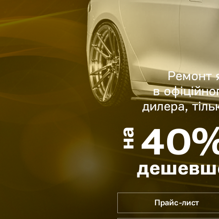
Ремонт 
в офіційно
дилера, тіль
40
на
дешевш
Прайс-лист