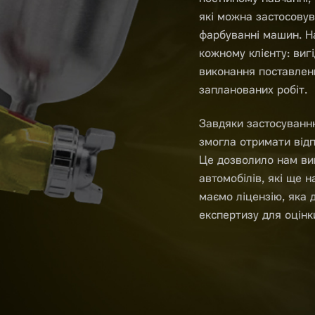
які можна застосовув
фарбуванні машин. Н
кожному клієнту: вигі
виконання поставлени
запланованих робіт.
Завдяки застосуванн
змогла отримати відп
Це дозволило нам ви
автомобілів, які ще н
маємо ліцензію, яка
експертизу для оцінк