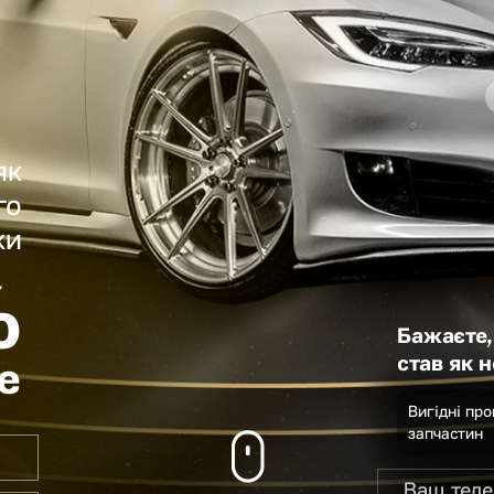
як
го
ки
%
Бажаєте,
став як 
е
Вигідні про
запчастин