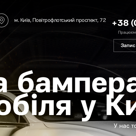
м. Київ, Повітрофлотський проспект, 72
+38 (
Працюємо
Запис
а бампер
біля у К
У нас 