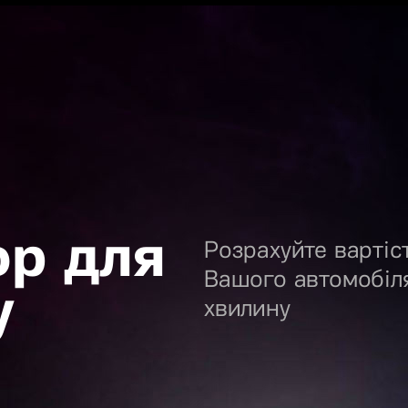
ор для
Розрахуйте вартіс
Вашого автомобіл
у
хвилину