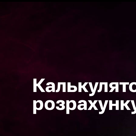
Калькулят
розрахунк