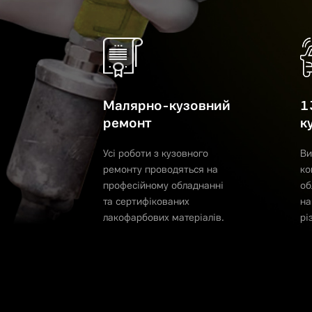
Малярно-кузовний
1
ремонт
к
Усі роботи з кузовного
Ви
ремонту проводяться на
ко
професійному обладнанні
об
та сертифікованих
на
лакофарбових матеріалів.
рі