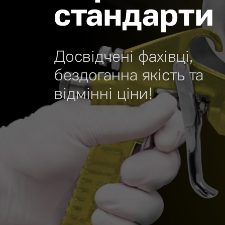
стандарти
Досвідчені фахівці,
бездоганна якість та
відмінні ціни!