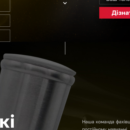
кі
Наша команда фахівц
постійному навчанні, 