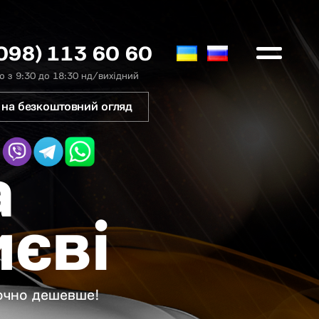
098) 113 60 60
 з 9:30 до 18:30 нд/вихідний
 на безкоштовний огляд
а
иєві
точно дешевше!