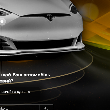
 щоб Ваш автомобіль
новий?
позиції на купівлю