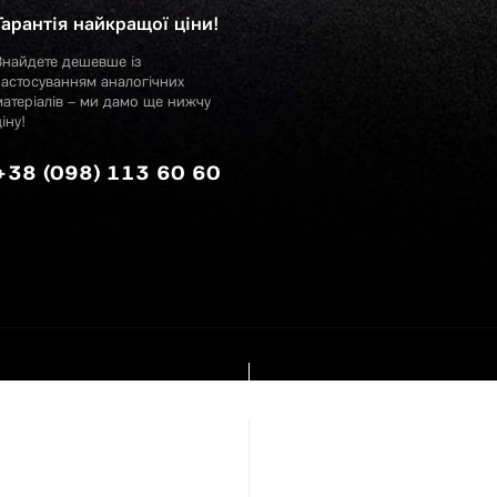
Гарантія найкращої ціни!
Знайдете дешевше із
застосуванням аналогічних
матеріалів – ми дамо ще нижчу
іну!
+38 (098) 113 60 60