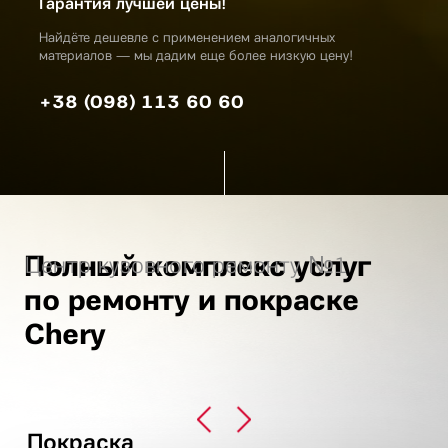
Гарантия лучшей цены!
Найдёте дешевле с применением аналогичных
материалов — мы дадим еще более низкую цену!
+38 (098) 113 60 60
Полный комплекс услуг
Центр кузовного ремонту №1
по ремонту и покраске
Chery
Покраска