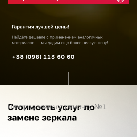
Гарантия лучшей цены!
Найдёте дешевле с применением аналогичных
материалов — мы дадим еще более низкую цену!
+38 (098) 113 60 60
Стоимость услуг по
Центр кузовного ремонту №1
замене зеркала