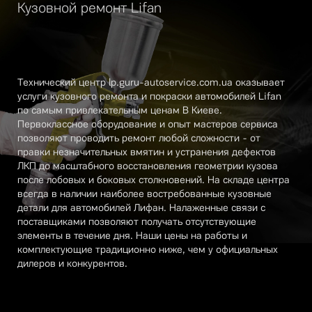
Кузовной ремонт Lifan
Техничеcкий центр lp.guru-autoservice.com.ua оказывает
услуги кузовного ремонта и покраски автомобилей Lifan
по самым привлекательным ценам В Киеве.
Первоклассное оборудование и опыт мастеров сервиса
позволяют проводить ремонт любой сложности - от
правки незначительных вмятин и устранения дефектов
ЛКП до масштабного восстановления геометрии кузова
после лобовых и боковых столкновений. На складе центра
всегда в наличии наиболее востребованные кузовные
детали для автомобилей Лифан. Налаженные связи с
поставщиками позволяют получать отсутствующие
элементы в течение дня. Наши цены на работы и
комплектующие традиционно ниже, чем у официальных
дилеров и конкурентов.