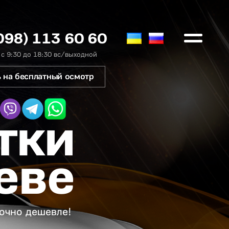
098) 113 60 60
 с 9:30 до 18:30 вс/выходной
 на бесплатный осмотр
тки
еве
точно дешевле!