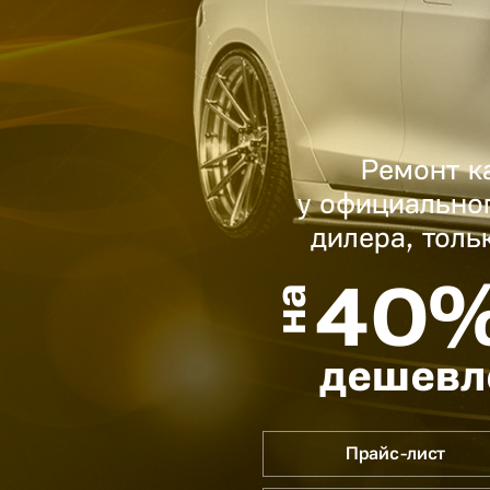
Ремонт к
у официально
дилера, толь
40
на
дешевл
Прайс-лист