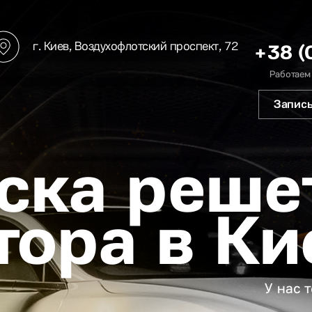
г. Киев, Воздухофлотский проспект, 72
+38 (
Работаем
Запись
ска реше
тора в Ки
У нас 