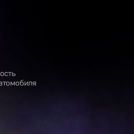
ость
втомобиля