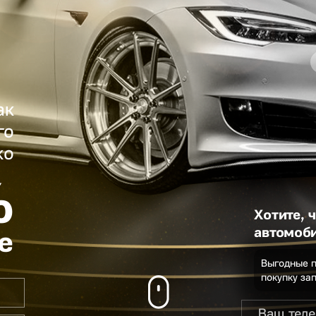
ак
го
ко
%
Хотите, 
автомоби
е
Выгодные 
покупку за