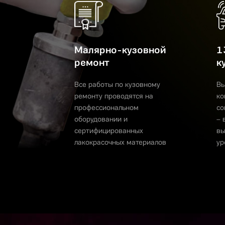
Малярно-кузовной
1
ремонт
к
Все работы по кузовному
Вы
ремонту проводятся на
ко
профессиональном
со
оборудовании и
– 
сертифицированных
вы
лакокрасочных материалов
ур