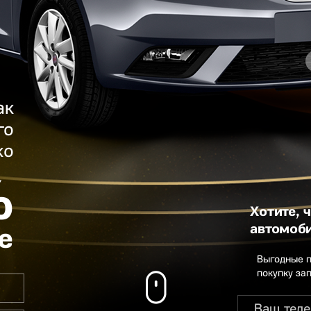
ак
го
ко
%
Хотите, 
автомоби
е
Выгодные 
покупку за