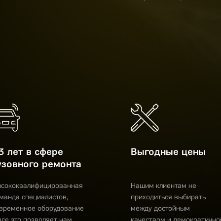
3 лет в сфере
Выгодные цены
узовного ремонта
сококвалифицированная
Нашим клиентам не
манда специалистов,
приходиться выбирать
временное оборудование
между достойным
все это позволяет нам
качеством и демократично