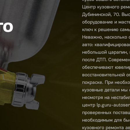
Центр кузовного ремо
Дубининской, 70. Вы
то
оборудование и маст
ключ к решению сам
Неважно, насколько 
авто: квалифицирова
небольшой царапин, 
после ДТП. Совреме
обеспечивают ювели
восстановительной о
покраске. При необх
кузовные детали мы 
несмотря на нестаби
центр lp.guru-autose
проверенных поставщ
необходимым для быс
кузовного ремонта а