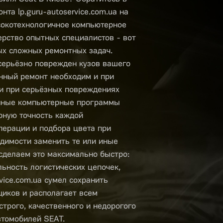
нта lp.guru-autoservice.com.ua на
сокотехнологичное компьютерное
ерство опытных специалистов - вот
ых сложных ремонтных задач.
серьёзно поврежден кузов вашего
нный ремонт необходим и при
и при серьёзных повреждениях
нные компьютерные программы
рную точность каждой
перации и подбора цвета при
одимости заменить те или иные
сделаем это максимально быстро:
льность логистических цепочек,
rvice.com.ua сумел сохранить
иков и располагает всем
трого, качественного и недорогого
втомобилей SEAT.