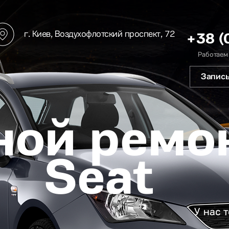
г. Киев, Воздухофлотский проспект, 72
+38 (
Работаем
Запись
ной ремо
Seat
У нас 