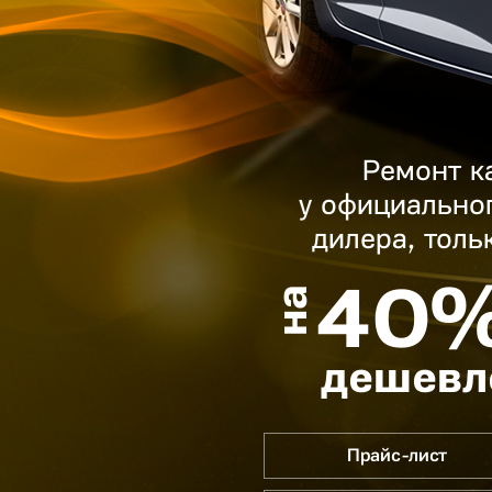
Ремонт к
у официально
дилера, толь
40
на
дешевл
Прайс-лист