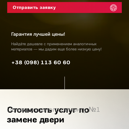
Гарантия лучшей цены!
Найдёте дешевле с применением аналогичных
материалов — мы дадим еще более низкую цену!
+38 (098) 113 60 60
Стоимость услуг по
Центр кузовного ремонту №1
замене двери