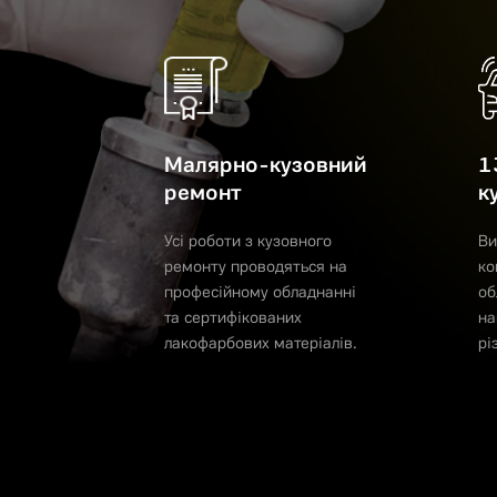
Малярно-кузовний
1
ремонт
к
Усі роботи з кузовного
Ви
ремонту проводяться на
ко
професійному обладнанні
об
та сертифікованих
на
лакофарбових матеріалів.
рі