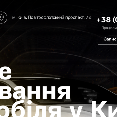
м. Київ, Повітрофлотський проспект, 72
+38 (
Працюємо
Запис
е
вання
біля у К