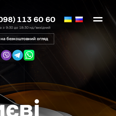
098) 113 60 60
 з 9:30 до 18:30 нд/вихідний
 на безкоштовний огляд
иєві