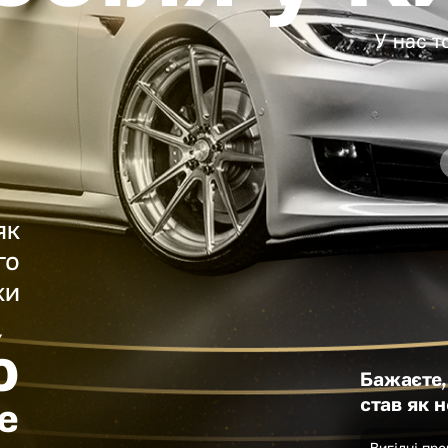
У нас 
як
го
ки
%
Бажаєте,
став як 
е