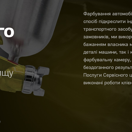
Фарбування автомобі
спосіб підкреслити ін
го
транспортного засоб
замовників, ми викор
бажанням власника м
деталі машини, так і
фарбувальну камеру,
бездоганного результ
ищу
Послуги Сервісного ц
виконані роботи кліє