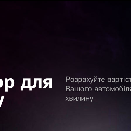
ор для
Розрахуйте вартіс
Вашого автомобіл
у
хвилину