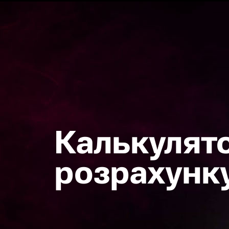
Калькулят
розрахунк