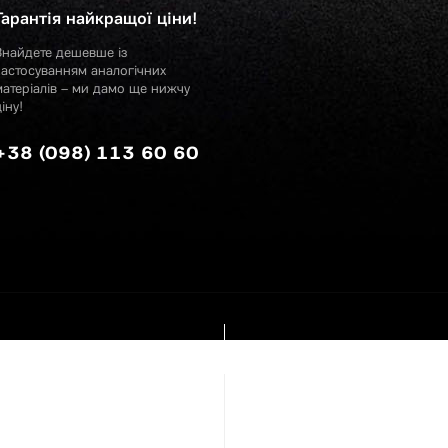
Гарантія найкращої ціни!
Знайдете дешевше із
застосуванням аналогічних
матеріалів – ми дамо ще нижчу
іну!
+38 (098) 113 60 60