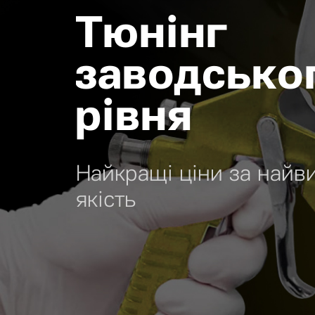
Тюнінг
заводсько
рівня
Найкращі ціни за найв
якість