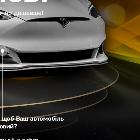
точно дешевше!
 щоб Ваш автомобіль
новий?